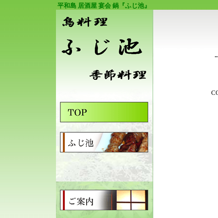
平和島 居酒屋 宴会 鍋『ふじ池』
-
C